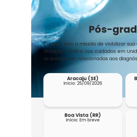
Pós-grad
O curso tem a missão de viabilizar sua
atuação médica nos cuidados em Unida
as evidências relacionadas aos diagnós
Aracaju (SE)
B
Início: 25/09/2026
Boa Vista (RR)
Início: Em breve