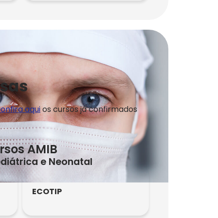
lsas
onfira aqui
os cursos já confirmados
rsos AMIB
ediátrica e Neonatal
ECOTIP