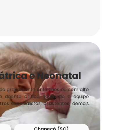
trica e Neonatal
 vida gravemente enfermos ou com alto
doente crítico, liderando a equipe
os especialistas, assistentes, demais
Chapecó (SC)