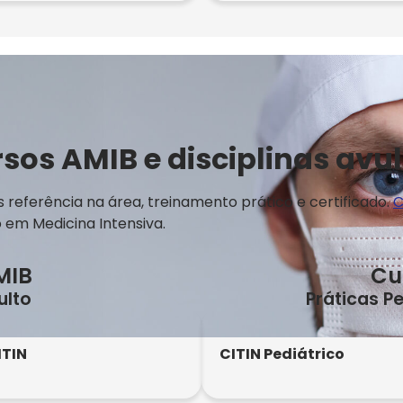
sos AMIB e disciplinas avu
referência na área, treinamento prático e certificado.
C
em Medicina Intensiva.
MIB
Cu
ulto
Práticas P
ITIN
CITIN Pediátrico