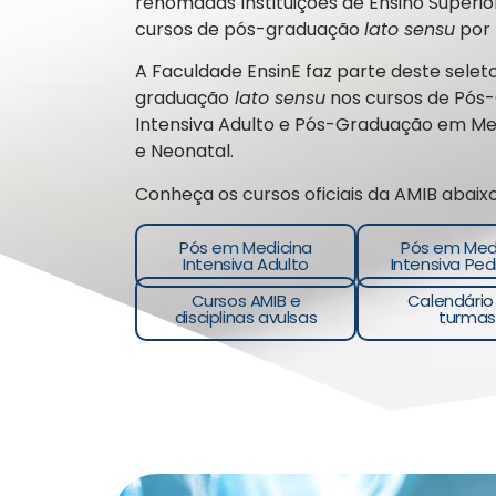
renomadas Instituições de Ensino Superio
cursos de pós-graduação
lato sensu
por 
A Faculdade EnsinE faz parte deste sele
graduação
lato sensu
nos cursos de Pós
Intensiva Adulto e Pós-Graduação em Med
e Neonatal.
Conheça os cursos oficiais da AMIB abaixo
Pós em Medicina
Pós em Med
Intensiva Adulto
Intensiva Ped
Cursos AMIB e
Calendário
disciplinas avulsas
turmas