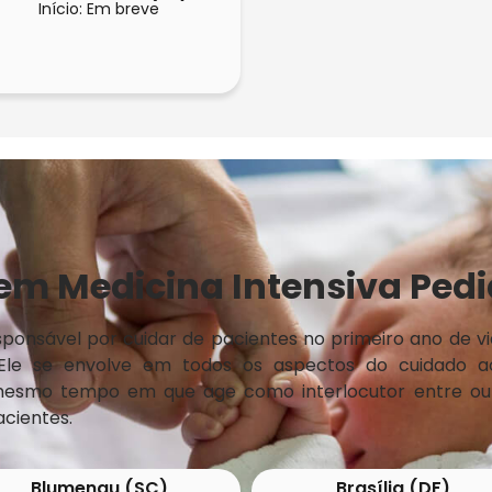
Início: Em breve
m Medicina Intensiva Pediá
esponsável por cuidar de pacientes no primeiro ano de
Ele se envolve em todos os aspectos do cuidado ao 
 mesmo tempo em que age como interlocutor entre outr
cientes.
Blumenau (SC)
Brasília (DF)