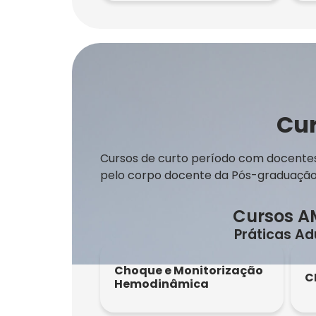
Cur
Cursos de curto período com docentes 
pelo corpo docente da Pós-graduação 
Cursos A
Práticas Ad
Choque e Monitorização
C
Hemodinâmica