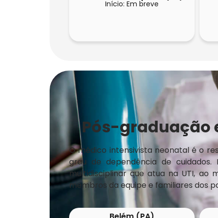
Início: Em breve
Pós-graduação e
O médico intensivista neonatal é o r
grau de dependência de cuidados. 
multidisciplinar que atua na UTI, ao
membros da equipe e familiares dos pa
Belém (PA)