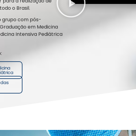
r para a realização de
todo o Brasil.
to grupo com pós-
-Graduação em Medicina
icina Intensiva Pediátrica
:
icina
iátrica
 das