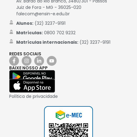
Av. Barão do Rio Branco, 3480/301 - Passos
Juiz de Fora - MG - 36025-020
falecom@ensin-e.edu.br
Alunos:
(32) 3237-9191
Matrículas:
0800 702 9232
Matrículas internacionais:
(32) 3237-9191
REDES SOCIAIS
BAIXE NOSSO APP
Política de privacidade