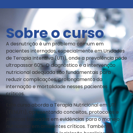
Sobre o curso
A desnutrição é um problema comum em
pacientes internados, especialmente em Unidades
de Terapia Intensiva (UTI), onde a prevalência pode
ultrapassar 60%. O diagnóstico e a intervenção
nutricional adequada são fundamentais para
reduzir complicações, prolongamento da
internação e mortalidade nesses pacientes
críticos.
Este curso aborda a Terapia Nutricional em UTI
(TENUTI), apresentando conceitos, protocolos e
práticas baseadas em evidências para o manejo
nutricional em ambientes críticos. Também