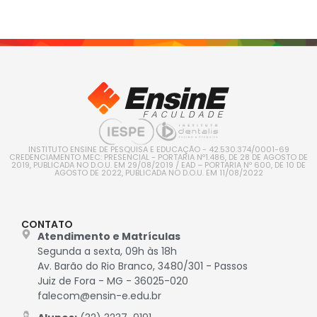
INSTITUTO ENSINE DE PESQUISA E EDUCAÇÃO - 42.530.374/0001-69
CREDENCIAMENTO MEC: PRESENCIAL - PORTARIA Nº1.486, DE 28 DE AGOSTO DE
2019, PUBLICADA NO D.O.U. EM 29/08/2019 / EAD – PORTARIA Nº 600, DE 10 DE
AGOSTO DE 2022, PUBLICADA NO D.O.U. EM 11/08/2022
CONTATO
Atendimento e Matrículas
Segunda a sexta, 09h às 18h
Av. Barão do Rio Branco, 3480/301 - Passos
Juiz de Fora - MG - 36025-020
falecom@ensin-e.edu.br