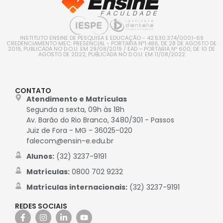
INSTITUTO ENSINE DE PESQUISA E EDUCAÇÃO - 42.530.374/0001-69
CREDENCIAMENTO MEC: PRESENCIAL - PORTARIA Nº1.486, DE 28 DE AGOSTO DE
2019, PUBLICADA NO D.O.U. EM 29/08/2019 / EAD – PORTARIA Nº 600, DE 10 DE
AGOSTO DE 2022, PUBLICADA NO D.O.U. EM 11/08/2022
CONTATO
Atendimento e Matrículas
Segunda a sexta, 09h às 18h
Av. Barão do Rio Branco, 3480/301 - Passos
Juiz de Fora - MG - 36025-020
falecom@ensin-e.edu.br
Alunos:
(32) 3237-9191
Matrículas:
0800 702 9232
Matrículas internacionais:
(32) 3237-9191
REDES SOCIAIS