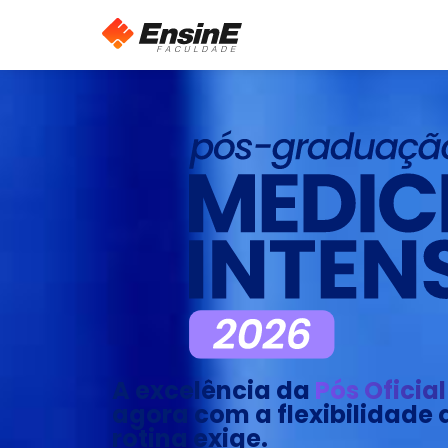
A excelência da
Pós Oficia
agora com a flexibilidade 
rotina exige.