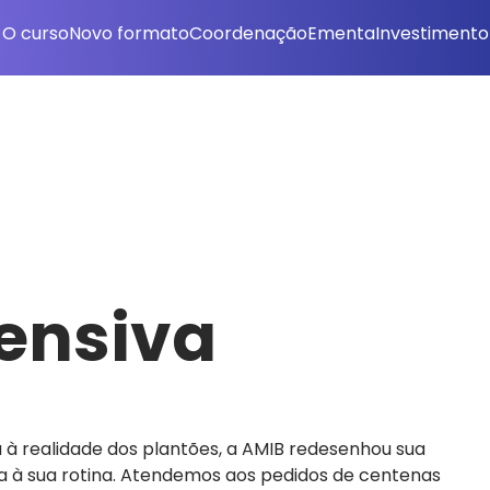
O curso
Novo formato
Coordenação
Ementa
Investimento
tensiva
 à realidade dos plantões, a AMIB redesenhou sua
a à sua rotina. Atendemos aos pedidos de centenas