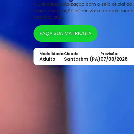
A única especialização com o selo oficial da 
maior associação intensivista do país encon
formato 2026.
FAÇA SUA MATRÍCULA
Modalidade:
Cidade:
Previsão:
Adulto
Santarém (PA)
07/08/2026