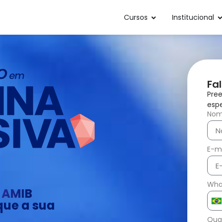
Cursos
Institucional
Fa
Pree
espe
No
E-ma
Wha
l AMIB
que a sua
Bra
+5
Qual