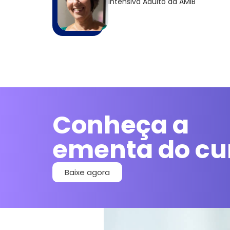
Intensiva Adulto da AMIB
Conheça a
ementa do cu
Baixe agora