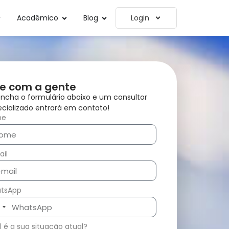
Acadêmico
Blog
Login
le com a gente
ncha o formulário abaixo e um consultor
cializado entrará em contato!
me
il
tsApp
zil
5
 é a sua situação atual?