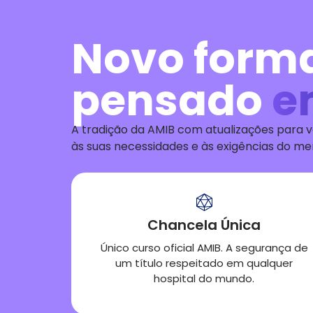
Novo form
pensado
e
A tradição da AMIB
com atualizações para v
às
suas
necessid
ades
e às exigências do m
Chancela Única
Único curso oficial AMIB. A segurança de
um título respeitado em qualquer
hospital do mundo.