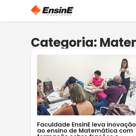
Categoria: Mate
Faculdade EnsinE leva inovação
ao ensino de Matemática com