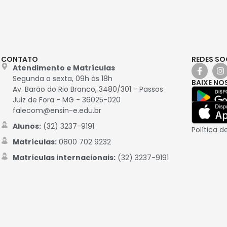
CONTATO
REDES SO
Atendimento e Matrículas
Segunda a sexta, 09h às 18h
BAIXE NO
Av. Barão do Rio Branco, 3480/301 - Passos
Juiz de Fora - MG - 36025-020
falecom@ensin-e.edu.br
Alunos:
(32) 3237-9191
Política d
Matrículas:
0800 702 9232
Matrículas internacionais:
(32) 3237-9191