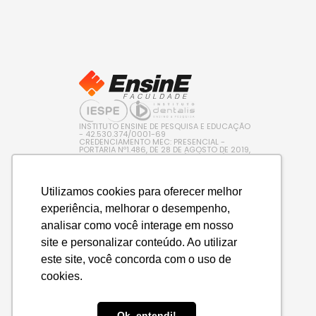
INSTITUTO ENSINE DE PESQUISA E EDUCAÇÃO
- 42.530.374/0001-69
CREDENCIAMENTO MEC: PRESENCIAL -
PORTARIA Nº1.486, DE 28 DE AGOSTO DE 2019,
PUBLICADA NO D.O.U. EM 29/08/2019 / EAD –
PORTARIA Nº 600, DE 10 DE AGOSTO DE 2022,
PUBLICADA NO D.O.U. EM 11/08/2022
Utilizamos cookies para oferecer melhor
experiência, melhorar o desempenho,
analisar como você interage em nosso
site e personalizar conteúdo. Ao utilizar
este site, você concorda com o uso de
cookies.
Ok, entendi!