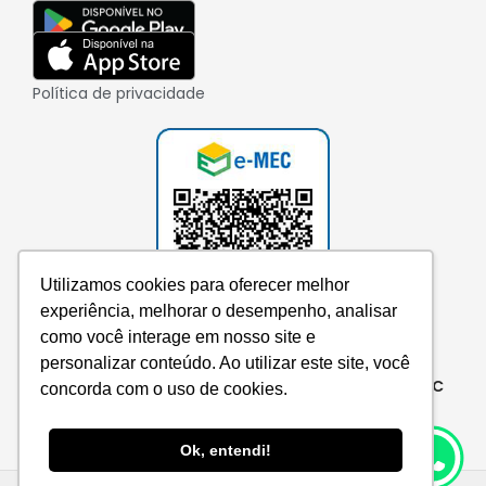
Política de privacidade
Utilizamos cookies para oferecer melhor
experiência, melhorar o desempenho, analisar
como você interage em nosso site e
personalizar conteúdo. Ao utilizar este site, você
Consulte aqui o cadastro da instituição no e-MEC
concorda com o uso de cookies.
Ok, entendi!