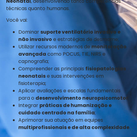
Monica Stopiglia, MsC
Neonatal
, desenvolvendo tanto competências
técnicas quanto humanas.
Fisioterapia Cardiorrespiratória em
neonatologia
– 30h
Você vai:
Monica Stopiglia, MsC
Dominar
suporte ventilatório invasivo e
RCP Neonatal
– 30h
não invasivo
e estratégias de desmame;
Cintia Johnston, PhD
Utilizar recursos modernos de
monitoração
avançada
como POCUS, TIE, NIRS e
Método Canguru
– 30h
capnografia;
Priscila Dutra, MsC
Compreender as principais
fisiopatologias
neonatais
e suas intervenções em
Transporte do RN
– 30h
fisioterapia;
Vanessa Godoy, MsC
Aplicar avaliações e escalas fundamentais
Humanização e Cuidados Centrados
para o
desenvolvimento neuropsicomotor
;
no RN e na Família
– 30h
Integrar
práticas de humanização e
Vanessa Godoy, MsC
cuidado centrado na família
;
Aprimorar sua atuação em equipes
multiprofissionais e de alta complexidade
.