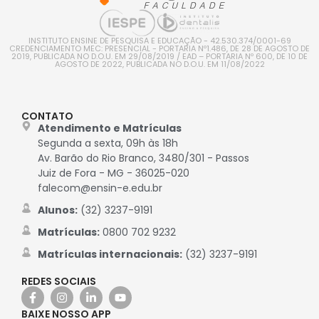
INSTITUTO ENSINE DE PESQUISA E EDUCAÇÃO - 42.530.374/0001-69
CREDENCIAMENTO MEC: PRESENCIAL - PORTARIA Nº1.486, DE 28 DE AGOSTO DE
2019, PUBLICADA NO D.O.U. EM 29/08/2019 / EAD – PORTARIA Nº 600, DE 10 DE
AGOSTO DE 2022, PUBLICADA NO D.O.U. EM 11/08/2022
CONTATO
Atendimento e Matrículas
Segunda a sexta, 09h às 18h
Av. Barão do Rio Branco, 3480/301 - Passos
Juiz de Fora - MG - 36025-020
falecom@ensin-e.edu.br
Alunos:
(32) 3237-9191
Matrículas:
0800 702 9232
Matrículas internacionais:
(32) 3237-9191
REDES SOCIAIS
BAIXE NOSSO APP