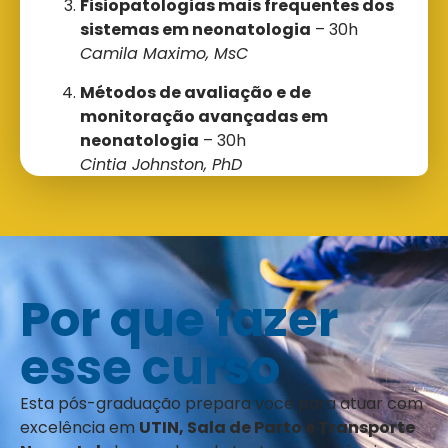
Fisiopatologias mais frequentes dos
sistemas em neonatologia
– 30h
Camila Maximo, MsC
Métodos de avaliação e de
monitoração avançadas em
neonatologia
– 30h
Cintia Johnston, PhD
POCUS em Neonatologia
– 30h
Cintia Johnston, PhD
Suporte ventilatório invasivo e não
invasivo em neonatologia
– 30h
Por que fazer
Cintia Johnston, PhD
esse curso
Fisioterapia
Neuromusculoesqueléticas e do
Desenvolvimento Motor em
Esta pós-graduação prepara você para atuar com
Neonatologia
– 30h
excelência em
UTIN, Sala de Parto e Transporte