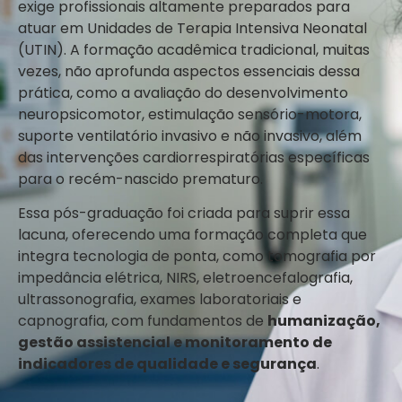
exige profissionais altamente preparados para
atuar em Unidades de Terapia Intensiva Neonatal
(UTIN). A formação acadêmica tradicional, muitas
vezes, não aprofunda aspectos essenciais dessa
prática, como a avaliação do desenvolvimento
neuropsicomotor, estimulação sensório-motora,
suporte ventilatório invasivo e não invasivo, além
das intervenções cardiorrespiratórias específicas
para o recém-nascido prematuro.
Essa pós-graduação foi criada para suprir essa
lacuna, oferecendo uma formação completa que
integra tecnologia de ponta, como tomografia por
impedância elétrica, NIRS, eletroencefalografia,
ultrassonografia, exames laboratoriais e
capnografia, com fundamentos de
humanização,
gestão assistencial e monitoramento de
indicadores de qualidade e segurança
.