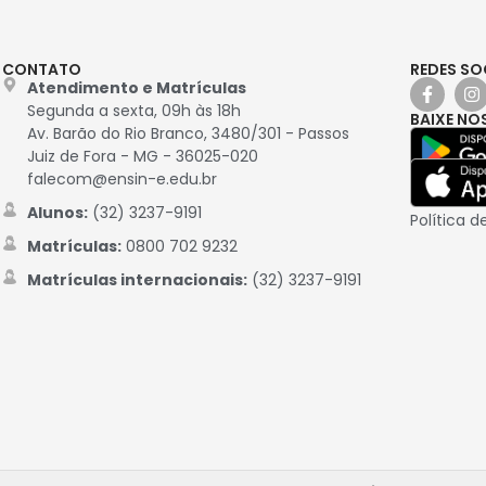
CONTATO
REDES SO
Atendimento e Matrículas
Segunda a sexta, 09h às 18h
BAIXE NO
Av. Barão do Rio Branco, 3480/301 - Passos
Juiz de Fora - MG - 36025-020
falecom@ensin-e.edu.br
Alunos:
(32) 3237-9191
Política d
Matrículas:
0800 702 9232
Matrículas internacionais:
(32) 3237-9191