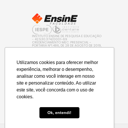
INSTITUTO ENSINE DE PESQUISA E EDUCAÇÃO
- 42.530.374/0001-69
CREDENCIAMENTO MEC: PRESENCIAL -
PORTARIA Nº1.486, DE 28 DE AGOSTO DE 2019,
PUBLICADA NO D.O.U. EM 29/08/2019 / EAD –
PORTARIA Nº 600, DE 10 DE AGOSTO DE 2022,
PUBLICADA NO D.O.U. EM 11/08/2022
Utilizamos cookies para oferecer melhor
experiência, melhorar o desempenho,
analisar como você interage em nosso
site e personalizar conteúdo. Ao utilizar
este site, você concorda com o uso de
cookies.
Ok, entendi!