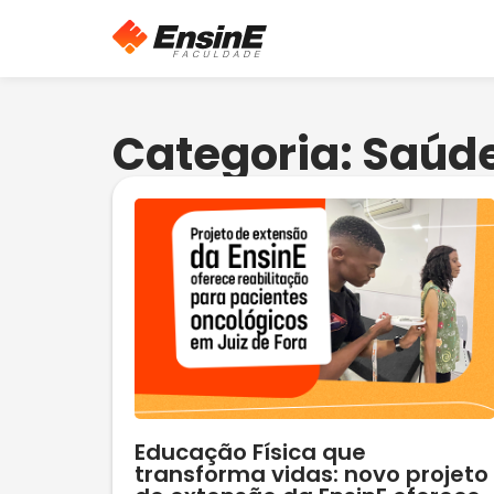
Categoria: Saúd
Educação Física que
transforma vidas: novo projeto