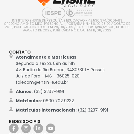
INSTITUTO ENSINE DE PESQUISA E EDUCAÇÃO - 42.530.374/0001-69
CREDENCIAMENTO MEC: PRESENCIAL - PORTARIA Nº1.486, DE 28 DE AGOSTO DE
2019, PUBLICADA NO D.O.U. EM 29/08/2019 / EAD – PORTARIA Nº 600, DE 10 DE
AGOSTO DE 2022, PUBLICADA NO D.O.U. EM 11/08/2022
CONTATO
Atendimento e Matrículas
Segunda a sexta, 09h às 18h
Av. Barão do Rio Branco, 3480/301 - Passos
Juiz de Fora - MG - 36025-020
falecom@ensin-e.edu.br
Alunos:
(32) 3237-9191
Matrículas:
0800 702 9232
Matrículas internacionais:
(32) 3237-9191
REDES SOCIAIS