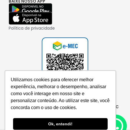
BAIXE NOSSO APP
Política de privacidade
Utilizamos cookies para oferecer melhor
experiência, melhorar o desempenho, analisar
como você interage em nosso site e
personalizar conteúdo. Ao utilizar este site, você
Consulte aqui o cadastro da instituição no e-MEC
concorda com o uso de cookies.
Ok, entendi!