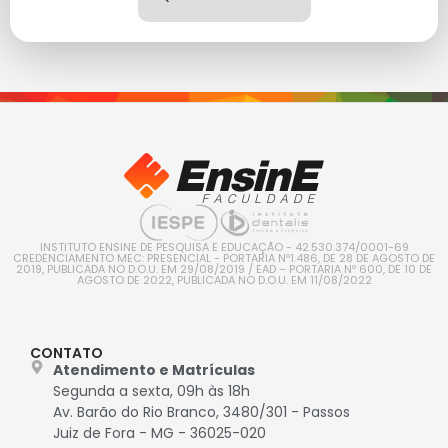
INSTITUTO ENSINE DE PESQUISA E EDUCAÇÃO - 42.530.374/0001-69
CREDENCIAMENTO MEC: PRESENCIAL - PORTARIA Nº1.486, DE 28 DE AGOSTO DE
2019, PUBLICADA NO D.O.U. EM 29/08/2019 / EAD – PORTARIA Nº 600, DE 10 DE
AGOSTO DE 2022, PUBLICADA NO D.O.U. EM 11/08/2022
CONTATO
Atendimento e Matrículas
Segunda a sexta, 09h às 18h
Av. Barão do Rio Branco, 3480/301 - Passos
Juiz de Fora - MG - 36025-020