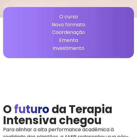
O curso
Novo formato
Coordenação
Ementa
Investimento
O
futuro
da Terapia
Intensiva chegou
Para alinhar a alta performance acadêmica à
realidade dos plantões, a AMIB redesenhou sua pós-