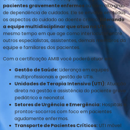
pacientes gravemente enfermos
ou com alto grau
de dependência de cuidados. Ele se envolve em todos
os aspectos do cuidado ao doente crítico,
liderando
a equipe multidisciplinar que atua na UTI
, ao
mesmo tempo em que age como interlocutor entre
outros especialistas, assistentes, demais membros da
equipe e familiares dos pacientes.
Com a certificação AMIB você poderá atuar em:
Gestão de Saúde:
Liderança em equipes
multiprofissionais e gestão de UTIs.
Unidades de Terapia Intensiva (UTI):
Atuação
direta na gestão e assistência do paciente grave
pediátrico e neonatal.
Setores de Urgência e Emergência:
Hospitais e
prontos-socorros com foco em pacientes
agudamente enfermos.
Transporte de Pacientes Críticos:
UTI móvel