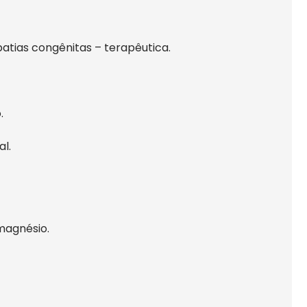
patias congênitas – terapêutica.
.
l.
magnésio.