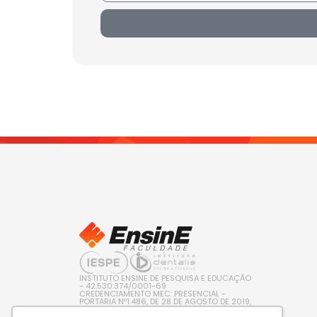
INSTITUTO ENSINE DE PESQUISA E EDUCAÇÃO
- 42.530.374/0001-69
CREDENCIAMENTO MEC: PRESENCIAL -
PORTARIA Nº1.486, DE 28 DE AGOSTO DE 2019,
PUBLICADA NO D.O.U. EM 29/08/2019 / EAD –