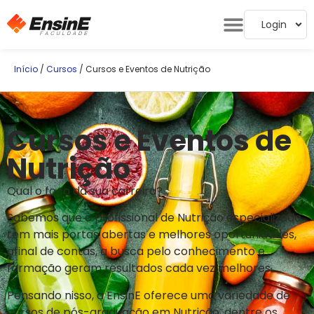
Login
Início
/
Cursos
/ Cursos e Eventos de Nutrição
Cursos e Eventos de
Nutrição
Qual o foco da sua carreira?
Sabemos que o profissional de Nutrição especializado
tem mais portas abertas e melhores oportunidades,
afinal de contas, a busca pelo conhecimento e
formação geram resultados cada vez melhores.
Pensando nisso, a EnsinE oferece uma variedade de
cursos de pós-graduação em Nutrição, dentre os