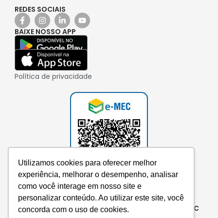
REDES SOCIAIS
BAIXE NOSSO APP
Política de privacidade
Utilizamos cookies para oferecer melhor
experiência, melhorar o desempenho, analisar
como você interage em nosso site e
personalizar conteúdo. Ao utilizar este site, você
Consulte aqui o cadastro da instituição no e-MEC
concorda com o uso de cookies.