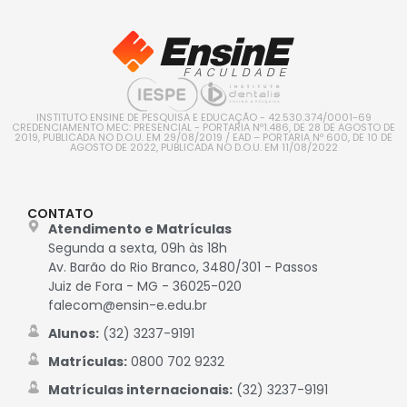
INSTITUTO ENSINE DE PESQUISA E EDUCAÇÃO - 42.530.374/0001-69
CREDENCIAMENTO MEC: PRESENCIAL - PORTARIA Nº1.486, DE 28 DE AGOSTO DE
2019, PUBLICADA NO D.O.U. EM 29/08/2019 / EAD – PORTARIA Nº 600, DE 10 DE
AGOSTO DE 2022, PUBLICADA NO D.O.U. EM 11/08/2022
CONTATO
Atendimento e Matrículas
Segunda a sexta, 09h às 18h
Av. Barão do Rio Branco, 3480/301 - Passos
Juiz de Fora - MG - 36025-020
falecom@ensin-e.edu.br
Alunos:
(32) 3237-9191
Matrículas:
0800 702 9232
Matrículas internacionais:
(32) 3237-9191