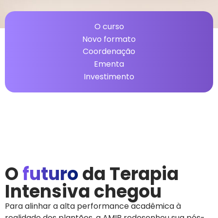
O curso
Novo formato
Coordenação
Ementa
Investimento
O
futuro
da Terapia
Intensiva chegou
Para alinhar a alta performance acadêmica à
realidade dos plantões, a AMIB redesenhou sua pós-