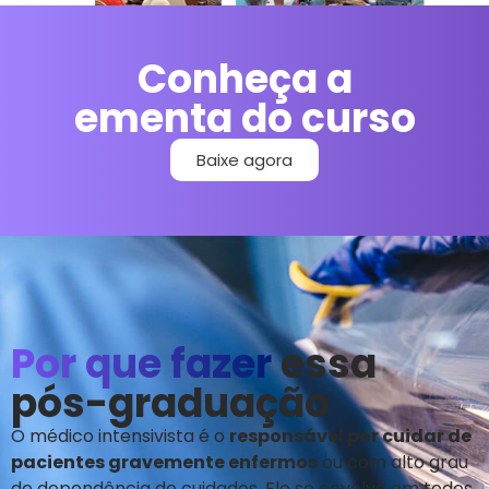
Conheça a
ementa do curso
Baixe agora
Por que fazer
essa
pós-graduação
O médico intensivista é o
responsável por cuidar de
pacientes gravemente enfermos
ou com alto grau
de dependência de cuidados. Ele se envolve em todos