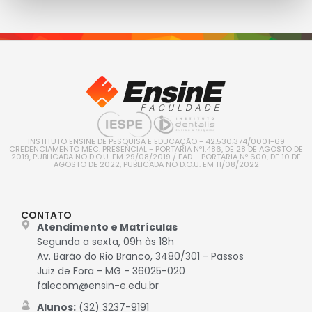
INSTITUTO ENSINE DE PESQUISA E EDUCAÇÃO - 42.530.374/0001-69
CREDENCIAMENTO MEC: PRESENCIAL - PORTARIA Nº1.486, DE 28 DE AGOSTO DE
2019, PUBLICADA NO D.O.U. EM 29/08/2019 / EAD – PORTARIA Nº 600, DE 10 DE
AGOSTO DE 2022, PUBLICADA NO D.O.U. EM 11/08/2022
CONTATO
Atendimento e Matrículas
Segunda a sexta, 09h às 18h
Av. Barão do Rio Branco, 3480/301 - Passos
Juiz de Fora - MG - 36025-020
falecom@ensin-e.edu.br
Alunos:
(32) 3237-9191