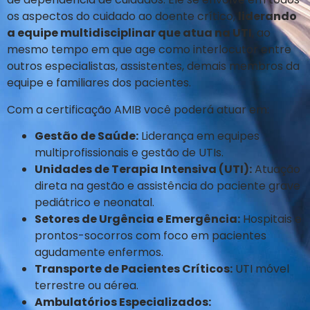
os aspectos do cuidado ao doente crítico,
liderando
a equipe multidisciplinar que atua na UTI
, ao
mesmo tempo em que age como interlocutor entre
outros especialistas, assistentes, demais membros da
equipe e familiares dos pacientes.
Com a certificação AMIB você poderá atuar em:
Gestão de Saúde:
Liderança em equipes
multiprofissionais e gestão de UTIs.
Unidades de Terapia Intensiva (UTI):
Atuação
direta na gestão e assistência do paciente grave
pediátrico e neonatal.
Setores de Urgência e Emergência:
Hospitais e
prontos-socorros com foco em pacientes
agudamente enfermos.
Transporte de Pacientes Críticos:
UTI móvel
terrestre ou aérea.
Ambulatórios Especializados: