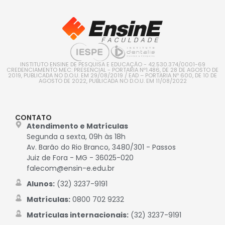
INSTITUTO ENSINE DE PESQUISA E EDUCAÇÃO - 42.530.374/0001-69
CREDENCIAMENTO MEC: PRESENCIAL - PORTARIA Nº1.486, DE 28 DE AGOSTO DE
2019, PUBLICADA NO D.O.U. EM 29/08/2019 / EAD – PORTARIA Nº 600, DE 10 DE
AGOSTO DE 2022, PUBLICADA NO D.O.U. EM 11/08/2022
CONTATO
Atendimento e Matrículas
Segunda a sexta, 09h às 18h
Av. Barão do Rio Branco, 3480/301 - Passos
Juiz de Fora - MG - 36025-020
falecom@ensin-e.edu.br
Alunos:
(32) 3237-9191
Matrículas:
0800 702 9232
Matrículas internacionais:
(32) 3237-9191