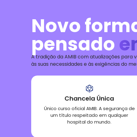
Novo form
pensado
e
A tradição da AMIB
com atualizações para v
às
suas
necessid
ades
e às exigências do m
Chancela Única
Único curso oficial AMIB. A segurança de
um título respeitado em qualquer
hospital do mundo.