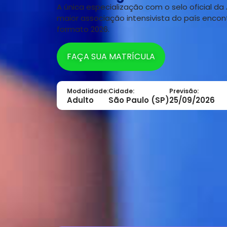
A única especialização com o selo oficial da 
maior associação intensivista do país encon
formato 2026.
FAÇA SUA MATRÍCULA
Modalidade:
Cidade:
Previsão:
Adulto
São Paulo (SP)
25/09/2026