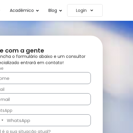
Acadêmico
Blog
Login
le com a gente
ncha o formulário abaixo e um consultor
cializado entrará em contato!
me
il
tsApp
zil
5
 é a sua situação atual?