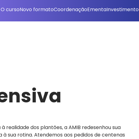
O curso
Novo formato
Coordenação
Ementa
Investimento
tensiva
 à realidade dos plantões, a AMIB redesenhou sua
a à sua rotina. Atendemos aos pedidos de centenas