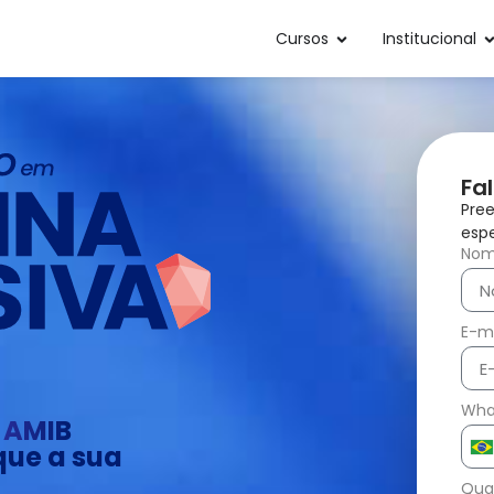
Cursos
Institucional
Fa
Pree
espe
No
E-ma
Wha
l AMIB
que a sua
Bra
+5
Qual