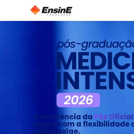
A excelência da
Pós Oficia
agora com a flexibilidade 
rotina exige.