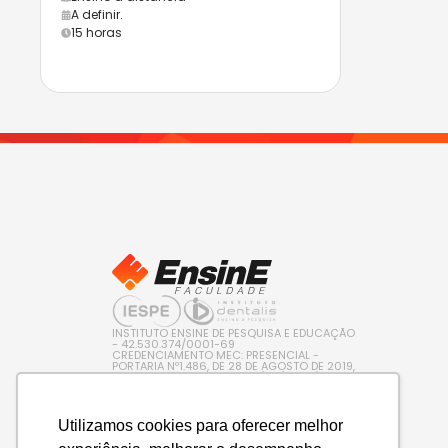
A definir.
15 horas
INSTITUTO ENSINE DE PESQUISA E EDUCAÇÃO
- 42.530.374/0001-69
CREDENCIAMENTO MEC: PRESENCIAL -
PORTARIA Nº1.486, DE 28 DE AGOSTO DE 2019,
PUBLICADA NO D.O.U. EM 29/08/2019 / EAD –
PORTARIA Nº 600, DE 10 DE AGOSTO DE 2022,
PUBLICADA NO D.O.U. EM 11/08/2022
Utilizamos cookies para oferecer melhor