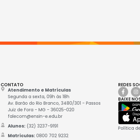
CONTATO
REDES SO
Atendimento e Matrículas
Segunda a sexta, 09h às 18h
BAIXE NO
Av. Barão do Rio Branco, 3480/301 - Passos
Juiz de Fora - MG - 36025-020
falecom@ensin-e.edu.br
Alunos:
(32) 3237-9191
Política d
Matrículas:
0800 702 9232