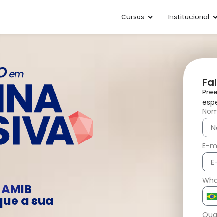
Cursos
Institucional
Fa
Pree
espe
No
E-ma
Wha
l AMIB
que a sua
Bra
+5
Qual