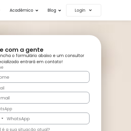
Acadêmico
Blog
Login
le com a gente
ncha o formulário abaixo e um consultor
cializado entrará em contato!
me
il
tsApp
zil
5
 é a sua situação atual?