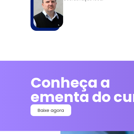
Conheça a
ementa do cu
Baixe agora