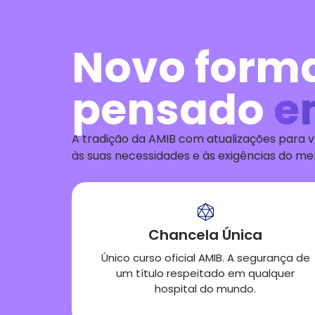
Novo form
pensado
e
A tradição da AMIB
com atualizações para v
às
suas
necessid
ades
e às exigências do m
Chancela Única
Único curso oficial AMIB. A segurança de
um título respeitado em qualquer
hospital do mundo.