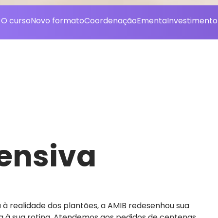
O curso
Novo formato
Coordenação
Ementa
Investimento
tensiva
 à realidade dos plantões, a AMIB redesenhou sua
a à sua rotina. Atendemos aos pedidos de centenas