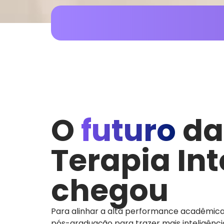
O
futuro
da
Terapia In
chegou
Para alinhar a alta performance acadêmica
pós-graduação para trazer mais inteligênci