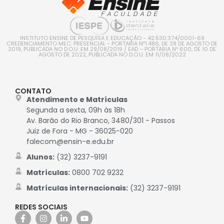
INSTITUTO ENSINE DE PESQUISA E EDUCAÇÃO - 42.530.374/0001-69
CREDENCIAMENTO MEC: PRESENCIAL - PORTARIA Nº1.486, DE 28 DE AGOSTO DE
2019, PUBLICADA NO D.O.U. EM 29/08/2019 / EAD – PORTARIA Nº 600, DE 10 DE
AGOSTO DE 2022, PUBLICADA NO D.O.U. EM 11/08/2022
CONTATO
Atendimento e Matrículas
Segunda a sexta, 09h às 18h
Av. Barão do Rio Branco, 3480/301 - Passos
Juiz de Fora - MG - 36025-020
falecom@ensin-e.edu.br
Alunos:
(32) 3237-9191
Matrículas:
0800 702 9232
Matrículas internacionais:
(32) 3237-9191
REDES SOCIAIS