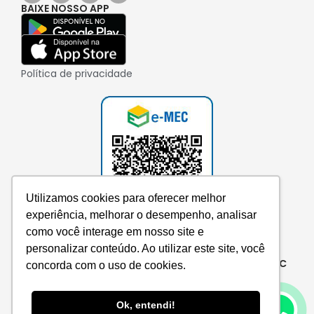
BAIXE NOSSO APP
Política de privacidade
Utilizamos cookies para oferecer melhor
experiência, melhorar o desempenho, analisar
como você interage em nosso site e
personalizar conteúdo. Ao utilizar este site, você
Consulte aqui o cadastro da instituição no e-MEC
concorda com o uso de cookies.
Ok, entendi!