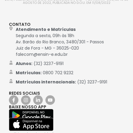
AGOSTO DE 2022, PUBLICADA NO D.O.U. EM 11/08/2022
CONTATO
Atendimento e Matrículas
Segunda a sexta, 09h às 18h
Av. Barão do Rio Branco, 3480/301 - Passos
Juiz de Fora - MG - 36025-020
falecom@ensin-e.edu.br
Alunos:
(32) 3237-9191
Matrículas:
0800 702 9232
Matrículas internacionais:
(32) 3237-9191
REDES SOCIAIS
BAIXE NOSSO APP