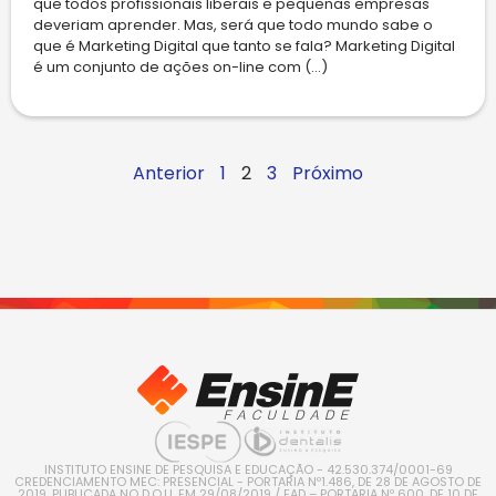
que todos profissionais liberais e pequenas empresas
deveriam aprender. Mas, será que todo mundo sabe o
que é Marketing Digital que tanto se fala? Marketing Digital
é um conjunto de ações on-line com (...)
Anterior
1
2
3
Próximo
INSTITUTO ENSINE DE PESQUISA E EDUCAÇÃO - 42.530.374/0001-69
CREDENCIAMENTO MEC: PRESENCIAL - PORTARIA Nº1.486, DE 28 DE AGOSTO DE
2019, PUBLICADA NO D.O.U. EM 29/08/2019 / EAD – PORTARIA Nº 600, DE 10 DE