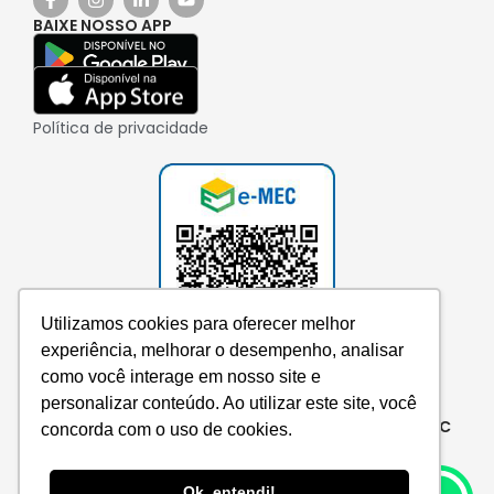
BAIXE NOSSO APP
Política de privacidade
Utilizamos cookies para oferecer melhor
experiência, melhorar o desempenho, analisar
como você interage em nosso site e
personalizar conteúdo. Ao utilizar este site, você
Consulte aqui o cadastro da instituição no e-MEC
concorda com o uso de cookies.
Ok, entendi!