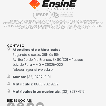
INSTITUTO ENSINE DE PESQUISA E EDUCAÇÃO - 42.530.374/0001-69
CREDENCIAMENTO MEC: PRESENCIAL - PORTARIA Nº1.486, DE 28 DE AGOSTO DE
2019, PUBLICADA NO D.O.U. EM 29/08/2019 / EAD – PORTARIA Nº 600, DE 10 DE
AGOSTO DE 2022, PUBLICADA NO D.O.U. EM 11/08/2022
CONTATO
Atendimento e Matrículas
Segunda a sexta, 09h às 18h
Av. Barão do Rio Branco, 3480/301 - Passos
Juiz de Fora - MG - 36025-020
falecom@ensin-e.edu.br
Alunos:
(32) 3237-9191
Matrículas:
0800 702 9232
Matrículas internacionais:
(32) 3237-9191
REDES SOCIAIS