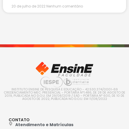
20 de julho de 2022
Nenhum comentário
INSTITUTO ENSINE DE PESQUISA E EDUCAÇÃO - 42.530.374/0001-69
CREDENCIAMENTO MEC: PRESENCIAL - PORTARIA Nº1.486, DE 28 DE AGOSTO DE
2019, PUBLICADA NO D.O.U. EM 29/08/2019 / EAD – PORTARIA Nº 600, DE 10 DE
AGOSTO DE 2022, PUBLICADA NO D.O.U. EM 11/08/2022
CONTATO
Atendimento e Matrículas