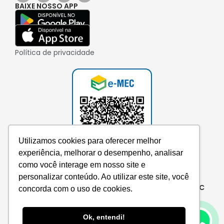
BAIXE NOSSO APP
Política de privacidade
Utilizamos cookies para oferecer melhor
experiência, melhorar o desempenho, analisar
como você interage em nosso site e
personalizar conteúdo. Ao utilizar este site, você
Consulte aqui o cadastro da instituição no e-MEC
concorda com o uso de cookies.
Ok, entendi!