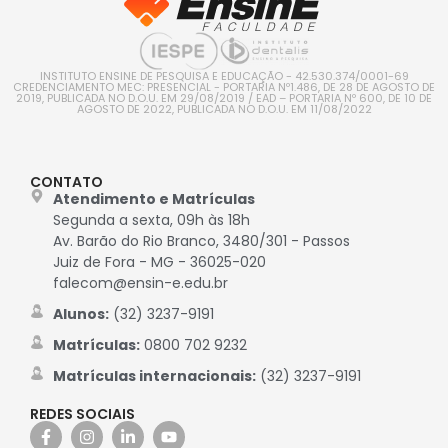
INSTITUTO ENSINE DE PESQUISA E EDUCAÇÃO - 42.530.374/0001-69
CREDENCIAMENTO MEC: PRESENCIAL - PORTARIA Nº1.486, DE 28 DE AGOSTO DE
2019, PUBLICADA NO D.O.U. EM 29/08/2019 / EAD – PORTARIA Nº 600, DE 10 DE
AGOSTO DE 2022, PUBLICADA NO D.O.U. EM 11/08/2022
CONTATO
Atendimento e Matrículas
Segunda a sexta, 09h às 18h
Av. Barão do Rio Branco, 3480/301 - Passos
Juiz de Fora - MG - 36025-020
falecom@ensin-e.edu.br
Alunos:
(32) 3237-9191
Matrículas:
0800 702 9232
Matrículas internacionais:
(32) 3237-9191
REDES SOCIAIS