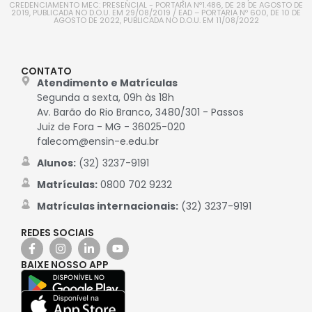
CREDENCIAMENTO MEC: PRESENCIAL - PORTARIA Nº1.486, DE 28 DE AGOSTO DE
2019, PUBLICADA NO D.O.U. EM 29/08/2019 / EAD – PORTARIA Nº 600, DE 10 DE
AGOSTO DE 2022, PUBLICADA NO D.O.U. EM 11/08/2022
CONTATO
Atendimento e Matrículas
Segunda a sexta, 09h às 18h
Av. Barão do Rio Branco, 3480/301 - Passos
Juiz de Fora - MG - 36025-020
falecom@ensin-e.edu.br
Alunos:
(32) 3237-9191
Matrículas:
0800 702 9232
Matrículas internacionais:
(32) 3237-9191
REDES SOCIAIS
BAIXE NOSSO APP