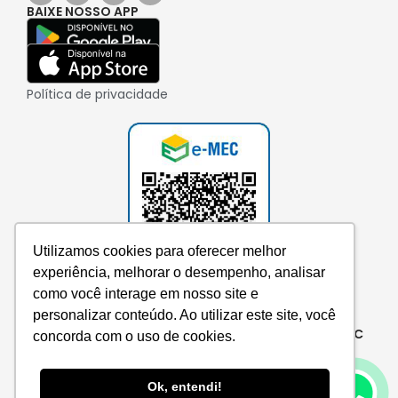
BAIXE NOSSO APP
Política de privacidade
Utilizamos cookies para oferecer melhor
experiência, melhorar o desempenho, analisar
como você interage em nosso site e
personalizar conteúdo. Ao utilizar este site, você
Consulte aqui o cadastro da instituição no e-MEC
concorda com o uso de cookies.
Ok, entendi!