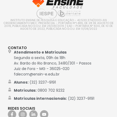
INSTITUTO ENSINE DE PESQUISA E EDUCAÇÃO - 42.530.374/0001-69
CREDENCIAMENTO MEC: PRESENCIAL - PORTARIA Nº1.486, DE 28 DE AGOSTO DE
2019, PUBLICADA NO D.O.U. EM 29/08/2019 / EAD – PORTARIA Nº 600, DE 10 DE
AGOSTO DE 2022, PUBLICADA NO D.O.U. EM 11/08/2022
CONTATO
Atendimento e Matrículas
Segunda a sexta, 09h às 18h
Av. Barão do Rio Branco, 3480/301 - Passos
Juiz de Fora - MG - 36025-020
falecom@ensin-e.edu.br
Alunos:
(32) 3237-9191
Matrículas:
0800 702 9232
Matrículas internacionais:
(32) 3237-9191
REDES SOCIAIS