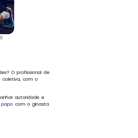
o
es? O profissional de
 coletiva, com o
ganhar autoridade e
o
papo
com o ginasta