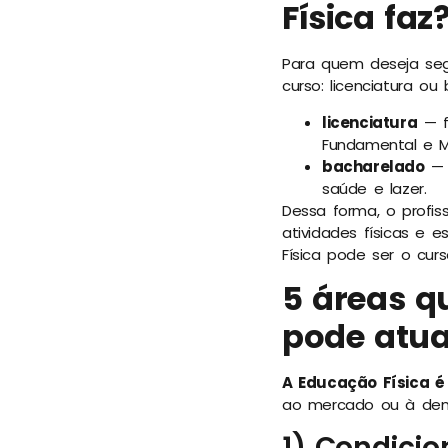
Física faz
Para quem deseja segu
curso: licenciatura ou
licenciatura
— f
Fundamental e M
bacharelado
— 
saúde e lazer.
Dessa forma, o profis
atividades físicas e 
Física pode ser o curs
5 áreas q
pode atua
A Educação Física é
ao mercado ou à dem
1) Condicio