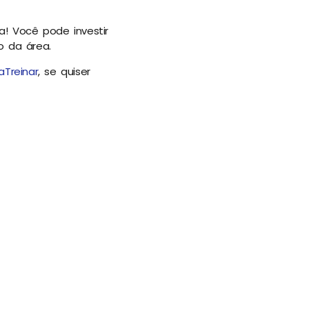
! Você pode investir
o da área.
aTreinar
, se quiser