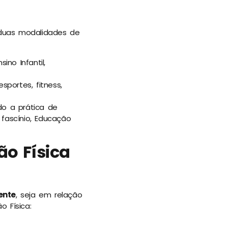
e duas modalidades de
no Infantil,
portes, fitness,
do a prática de
fascínio, Educação
ão Física
ente
, seja em relação
o Física: