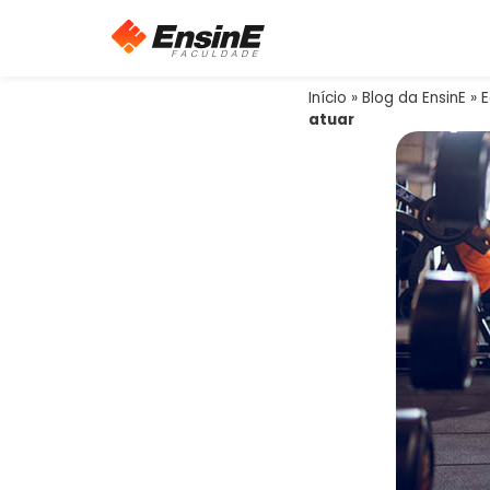
Início
»
Blog da EnsinE
»
E
atuar