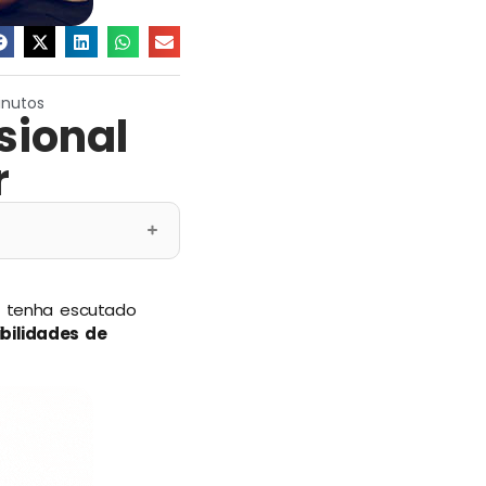
inutos
sional
r
e tenha escutado
bilidades de