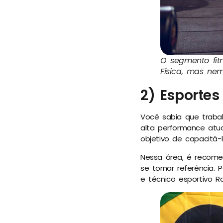
O segmento fit
Física, mas nem
2) Esporte
Você sabia que trabal
alta performance atua
objetivo de capacitá-
Nessa área, é recome
se tornar referência.
e técnico esportivo R