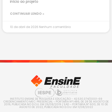
início ao projeto
CONTINUAR LENDO »
10 de abril de 2026
Nenhum comentário
INSTITUTO ENSINE DE PESQUISA E EDUCAÇÃO - 42.530.374/0001-69
CREDENCIAMENTO MEC: PRESENCIAL - PORTARIA Nº1.486, DE 28 DE AGOSTO DE
2019, PUBLICADA NO D.O.U. EM 29/08/2019 / EAD – PORTARIA Nº 600, DE 10 DE
AGOSTO DE 2022, PUBLICADA NO D.O.U. EM 11/08/2022