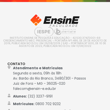
INSTITUTO ENSINE DE PESQUISA E EDUCAÇÃO - 42.530.374/0001-69
CREDENCIAMENTO MEC: PRESENCIAL - PORTARIA Nº1.486, DE 28 DE AGOSTO DE
2019, PUBLICADA NO D.O.U. EM 29/08/2019 / EAD – PORTARIA Nº 600, DE 10 DE
AGOSTO DE 2022, PUBLICADA NO D.O.U. EM 11/08/2022
CONTATO
Atendimento e Matrículas
Segunda a sexta, 09h às 18h
Av. Barão do Rio Branco, 3480/301 - Passos
Juiz de Fora - MG - 36025-020
falecom@ensin-e.edu.br
Alunos:
(32) 3237-9191
Matrículas:
0800 702 9232