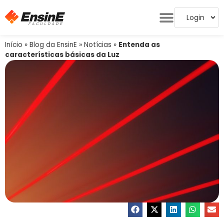
Login
Início
»
Blog da EnsinE
»
Notícias
»
Entenda as
características básicas da Luz