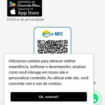
Política de privacidade
Utilizamos cookies para oferecer melhor
experiência, melhorar o desempenho, analisar
como você interage em nosso site e
personalizar conteúdo. Ao utilizar este site, você
Consulte aqui o cadastro da instituição no e-MEC
concorda com o uso de cookies.
Ok, entendi!