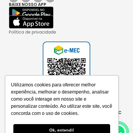
BAIXE NOSSO APP
Política de privacidade
Utilizamos cookies para oferecer melhor
experiência, melhorar o desempenho, analisar
como você interage em nosso site e
personalizar conteúdo. Ao utilizar este site, você
Consulte aqui o cadastro da instituição no e-MEC
concorda com o uso de cookies.
Ok, entendi!