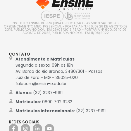
INSTITUTO ENSINE DE PESQUISA E EDUCAÇÃO - 42.530.374/0001-69
CREDENCIAMENTO MEC: PRESENCIAL - PORTARIA Nº1.486, DE 28 DE AGOSTO DE
2019, PUBLICADA NO D.O.U. EM 29/08/2019 / EAD – PORTARIA Nº 600, DE 10 DE
AGOSTO DE 2022, PUBLICADA NO D.O.U. EM 11/08/2022
CONTATO
Atendimento e Matrículas
Segunda a sexta, 09h às 18h
Av. Barão do Rio Branco, 3480/301 - Passos
Juiz de Fora - MG - 36025-020
falecom@ensin-e.edu.br
Alunos:
(32) 3237-9191
Matrículas:
0800 702 9232
Matrículas internacionais:
(32) 3237-9191
REDES SOCIAIS