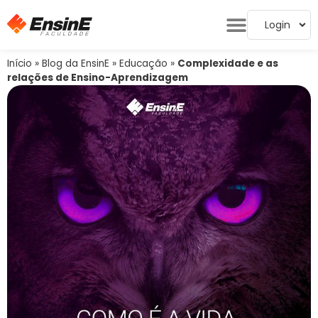
Login
Início
»
Blog da EnsinE
»
Educação
»
Complexidade e as
relações de Ensino-Aprendizagem