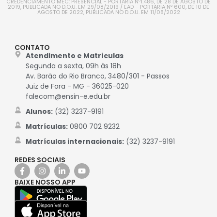
CREDENCIAMENTO MEC: PRESENCIAL - PORTARIA Nº1.486, DE 28 DE AGOSTO DE
2019, PUBLICADA NO D.O.U. EM 29/08/2019 / EAD – PORTARIA Nº 600, DE 10 DE
AGOSTO DE 2022, PUBLICADA NO D.O.U. EM 11/08/2022
CONTATO
Atendimento e Matrículas
Segunda a sexta, 09h às 18h
Av. Barão do Rio Branco, 3480/301 - Passos
Juiz de Fora - MG - 36025-020
falecom@ensin-e.edu.br
Alunos:
(32) 3237-9191
Matrículas:
0800 702 9232
Matrículas internacionais:
(32) 3237-9191
REDES SOCIAIS
BAIXE NOSSO APP