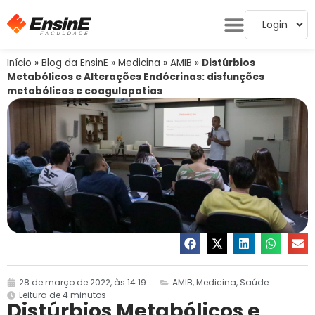
Login
Início
»
Blog da EnsinE
»
Medicina
»
AMIB
»
Distúrbios
Metabólicos e Alterações Endócrinas: disfunções
metabólicas e coagulopatias
28 de março de 2022, às 14:19
AMIB
,
Medicina
,
Saúde
Leitura de 4 minutos
Distúrbios Metabólicos e