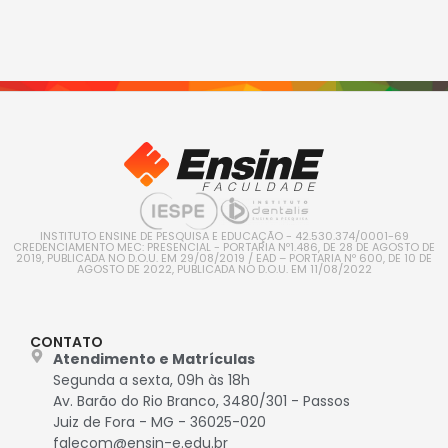
INSTITUTO ENSINE DE PESQUISA E EDUCAÇÃO - 42.530.374/0001-69
CREDENCIAMENTO MEC: PRESENCIAL - PORTARIA Nº1.486, DE 28 DE AGOSTO DE
2019, PUBLICADA NO D.O.U. EM 29/08/2019 / EAD – PORTARIA Nº 600, DE 10 DE
AGOSTO DE 2022, PUBLICADA NO D.O.U. EM 11/08/2022
CONTATO
Atendimento e Matrículas
Segunda a sexta, 09h às 18h
Av. Barão do Rio Branco, 3480/301 - Passos
Juiz de Fora - MG - 36025-020
falecom@ensin-e.edu.br