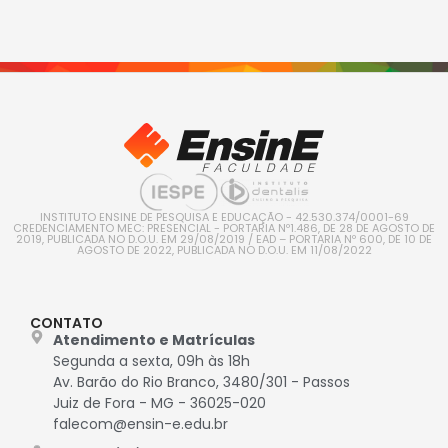
INSTITUTO ENSINE DE PESQUISA E EDUCAÇÃO - 42.530.374/0001-69
CREDENCIAMENTO MEC: PRESENCIAL - PORTARIA Nº1.486, DE 28 DE AGOSTO DE
2019, PUBLICADA NO D.O.U. EM 29/08/2019 / EAD – PORTARIA Nº 600, DE 10 DE
AGOSTO DE 2022, PUBLICADA NO D.O.U. EM 11/08/2022
CONTATO
Atendimento e Matrículas
Segunda a sexta, 09h às 18h
Av. Barão do Rio Branco, 3480/301 - Passos
Juiz de Fora - MG - 36025-020
falecom@ensin-e.edu.br