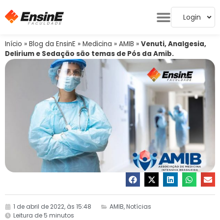
Login
Início
»
Blog da EnsinE
»
Medicina
»
AMIB
»
Venuti, Analgesia,
Delirium e Sedação são temas de Pós da Amib.
1 de abril de 2022, às 15:48
AMIB
,
Notícias
Leitura de 5 minutos