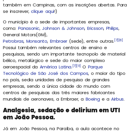
também em Campinas, com as inscrições abertas. Para
se inscrever,
clique aqui
!)
O município é a sede de importantes empresas,
como:
Panasonic
,
Johnson & Johnson
,
Ericsson
,
Philips
,
General Motors(GM),
[7]
[8]
Petrobras
,
Monsanto
,
Embraer
(sede), entre outras.
Possui também relevantes centros de ensino e
pesquisas, sendo um importante tecnopolo de material
bélico, metalúrgico e sede do maior complexo
[7]
[11]
aeroespacial da
América Latina
.
O
Parque
Tecnológico de São José dos Campos
, o maior do tipo
no país, sedia unidades de pesquisa de grandes
empresas, sendo a única cidade do mundo com
centros de pesquisas das três maiores fabricantes
mundiais de aeronaves, a Embraer, a
Boeing
e a
Airbus
.
Analgesia, sedação e delirium em UTI
em João Pessoa.
Já em João Pessoa, na Paraíba, a aula acontece no