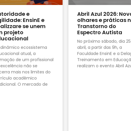
toridade e
Abril Azul 2026: Nov
ilidade: EnsinE e
olhares e práticas 
alizzare se unem
Transtorno do
 projeto
Espectro Autista
ducacional
No próximo sábado, dia 25
 dinâmico ecossistema
abril, a partir das 9h, a
ucacional atual, a
Faculdade EnsinE e a Dela
rmação de um profissional
Treinamento em Educaç
 excelência não se
realizam o evento Abril Az
cerra mais nos limites do
rrículo acadêmico
adicional. O mercado de