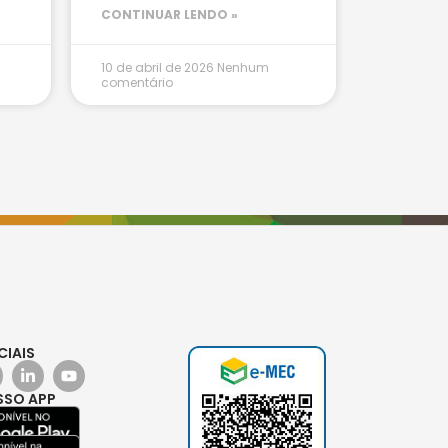
CONTINUAR LENDO »
10 de abril de 2026
Nenhum
comentário
CIAIS
SSO APP