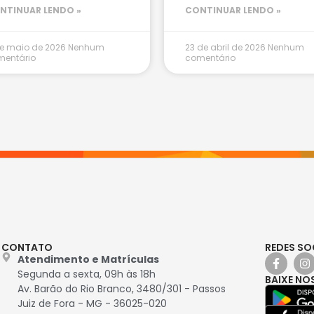
NTINUAR LENDO »
CONTINUAR LENDO »
e maio de 2026
Nenhum
23 de abril de 2026
Nenhum
mentário
comentário
CONTATO
REDES SO
Atendimento e Matrículas
Segunda a sexta, 09h às 18h
BAIXE NO
Av. Barão do Rio Branco, 3480/301 - Passos
Juiz de Fora - MG - 36025-020