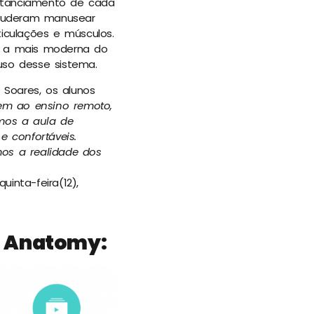
istanciamento de cada
s puderam manusear
iculações e músculos.
, a mais moderna do
uso desse sistema.
Soares, os alunos
em ao ensino remoto,
mos a aula de
 confortáveis.
mos a realidade dos
inta-feira(12),
e Anatomy: