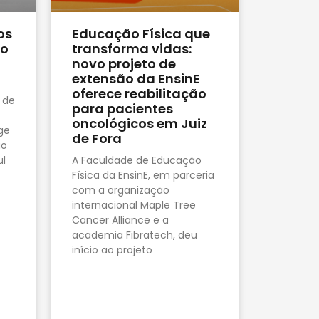
os
Educação Física que
no
transforma vidas:
novo projeto de
extensão da EnsinE
oferece reabilitação
 de
para pacientes
oncológicos em Juiz
ge
de Fora
ão
ul
A Faculdade de Educação
Física da EnsinE, em parceria
com a organização
internacional Maple Tree
Cancer Alliance e a
academia Fibratech, deu
início ao projeto