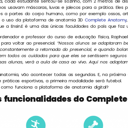
la, cada estudante sentou-se sozinho, com 2 metros de d
unos usavam máscaras, luvas e jalecos para a prática. Ele
s a partes do corpo humano, como por exemplo ossos, art
m o uso da plataforma de anatomia 3D
Complete Anatomy
ue a Ensin.E é uma das únicas faculdades do país que faz 
denador e professor do curso de educação física, Raphael 
ara voltar ao presencial.
“Nossos alunos se adaptaram b
constantemente a retomada do presencial, e quando bola
m todos os cuidados para que eles se sentissem seguros e
sas alunas, verá a aula de casa ao vivo. Aqui nos adapta
anatomia, vão acontecer todas as segundas. E, na próxima qu
ráticas esportivas, a primeira modalidade será futebol.
 como funciona a plataforma de anatomia digital?
 funcionalidades do Complet