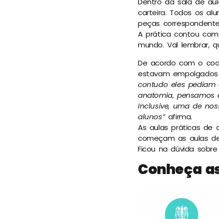
Dentro da sala de au
carteira. Todos os al
peças correspondente
A prática contou co
mundo. Val lembrar, q
De acordo com o coor
estavam empolgados p
contudo eles pediam 
anatomia, pensamos e
Inclusive, uma de nos
alunos”
afirma.
As aulas práticas de 
começam as aulas de p
Ficou na dúvida sobre
Conheça as