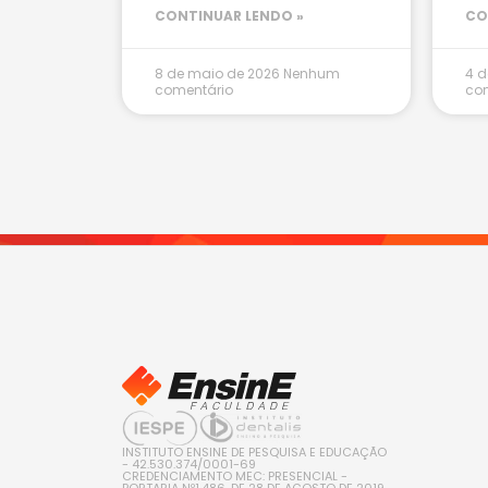
CONTINUAR LENDO »
CO
8 de maio de 2026
Nenhum
4 d
comentário
co
INSTITUTO ENSINE DE PESQUISA E EDUCAÇÃO
- 42.530.374/0001-69
CREDENCIAMENTO MEC: PRESENCIAL -