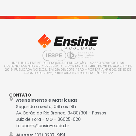
INSTITUTO ENSINE DE PESQUISA E EDUCAÇÃO - 42.530.374/0001-69
CREDENCIAMENTO MEC: PRESENCIAL - PORTARIA Nº1.486, DE 28 DE AGOSTO DE
2019, PUBLICADA NO D.O.U. EM 29/08/2019 / EAD – PORTARIA Nº 600, DE 10 DE
AGOSTO DE 2022, PUBLICADA NO D.O.U. EM 11/08/2022
CONTATO
Atendimento e Matrículas
Segunda a sexta, 09h às 18h
Av. Barão do Rio Branco, 3480/301 - Passos
Juiz de Fora - MG - 36025-020
falecom@ensin-e.edu.br
Alunos:
(32) 3237-9191