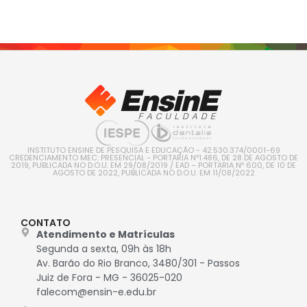
INSTITUTO ENSINE DE PESQUISA E EDUCAÇÃO - 42.530.374/0001-69
CREDENCIAMENTO MEC: PRESENCIAL - PORTARIA Nº1.486, DE 28 DE AGOSTO DE
2019, PUBLICADA NO D.O.U. EM 29/08/2019 / EAD – PORTARIA Nº 600, DE 10 DE
AGOSTO DE 2022, PUBLICADA NO D.O.U. EM 11/08/2022
CONTATO
Atendimento e Matrículas
Segunda a sexta, 09h às 18h
Av. Barão do Rio Branco, 3480/301 - Passos
Juiz de Fora - MG - 36025-020
falecom@ensin-e.edu.br