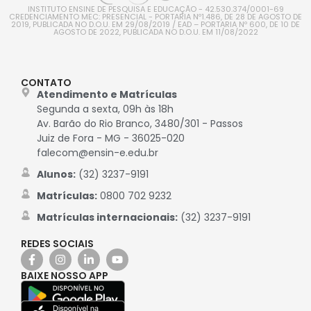
INSTITUTO ENSINE DE PESQUISA E EDUCAÇÃO - 42.530.374/0001-69
CREDENCIAMENTO MEC: PRESENCIAL - PORTARIA Nº1.486, DE 28 DE AGOSTO DE
2019, PUBLICADA NO D.O.U. EM 29/08/2019 / EAD – PORTARIA Nº 600, DE 10 DE
AGOSTO DE 2022, PUBLICADA NO D.O.U. EM 11/08/2022
CONTATO
Atendimento e Matrículas
Segunda a sexta, 09h às 18h
Av. Barão do Rio Branco, 3480/301 - Passos
Juiz de Fora - MG - 36025-020
falecom@ensin-e.edu.br
Alunos:
(32) 3237-9191
Matrículas:
0800 702 9232
Matrículas internacionais:
(32) 3237-9191
REDES SOCIAIS
BAIXE NOSSO APP