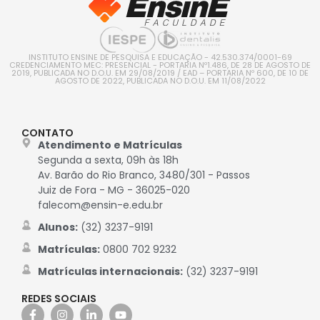
INSTITUTO ENSINE DE PESQUISA E EDUCAÇÃO - 42.530.374/0001-69
CREDENCIAMENTO MEC: PRESENCIAL - PORTARIA Nº1.486, DE 28 DE AGOSTO DE
2019, PUBLICADA NO D.O.U. EM 29/08/2019 / EAD – PORTARIA Nº 600, DE 10 DE
AGOSTO DE 2022, PUBLICADA NO D.O.U. EM 11/08/2022
CONTATO
Atendimento e Matrículas
Segunda a sexta, 09h às 18h
Av. Barão do Rio Branco, 3480/301 - Passos
Juiz de Fora - MG - 36025-020
falecom@ensin-e.edu.br
Alunos:
(32) 3237-9191
Matrículas:
0800 702 9232
Matrículas internacionais:
(32) 3237-9191
REDES SOCIAIS