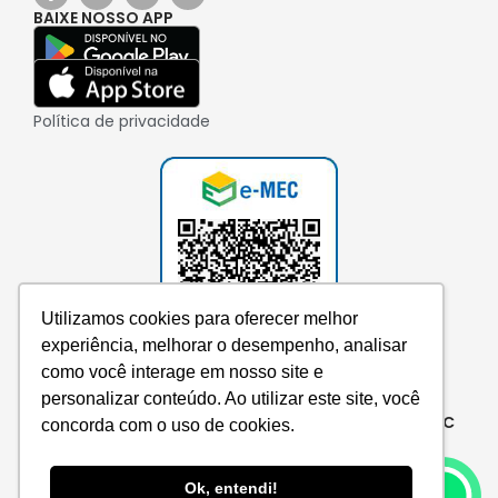
BAIXE NOSSO APP
Política de privacidade
Utilizamos cookies para oferecer melhor
experiência, melhorar o desempenho, analisar
como você interage em nosso site e
personalizar conteúdo. Ao utilizar este site, você
Consulte aqui o cadastro da instituição no e-MEC
concorda com o uso de cookies.
Ok, entendi!