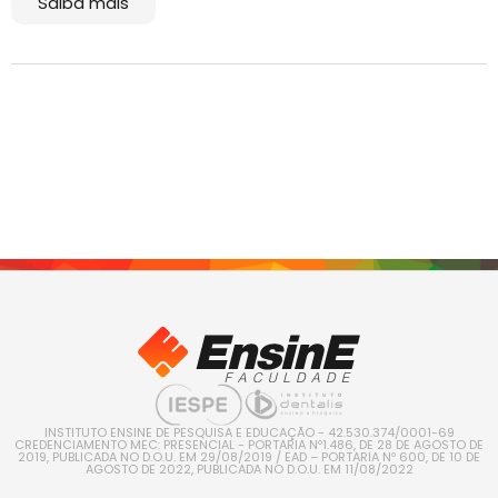
Saiba mais
INSTITUTO ENSINE DE PESQUISA E EDUCAÇÃO - 42.530.374/0001-69
CREDENCIAMENTO MEC: PRESENCIAL - PORTARIA Nº1.486, DE 28 DE AGOSTO DE
2019, PUBLICADA NO D.O.U. EM 29/08/2019 / EAD – PORTARIA Nº 600, DE 10 DE
AGOSTO DE 2022, PUBLICADA NO D.O.U. EM 11/08/2022