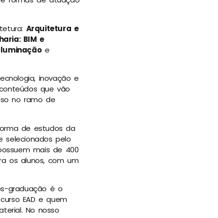
tetura:
Arquitetura e
haria: BIM e
Iluminação
e
ecnologia, inovação e
a conteúdos que vão
esso no ramo de
aforma de estudos da
e selecionados pelo
s possuem mais de 400
ara os alunos, com um
pós-graduação é o
m curso EAD e quem
terial. No nosso