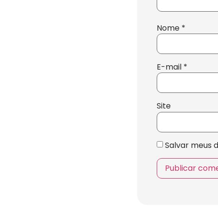
Nome
*
E-mail
*
Site
Salvar meus 