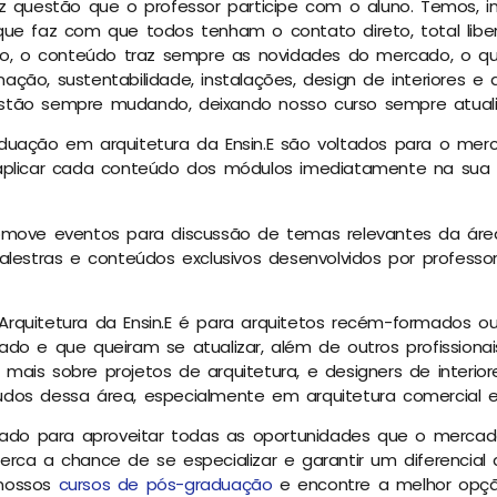
z questão que o professor participe com o aluno. Temos, in
que faz com que todos tenham o contato direto, total lib
sso, o conteúdo traz sempre as novidades do mercado, o 
ão, sustentabilidade, instalações, design de interiores e a
tão sempre mudando, deixando nosso curso sempre atualiza
duação em arquitetura da Ensin.E são voltados para o merc
aplicar cada conteúdo dos módulos imediatamente na sua 
romove eventos para discussão de temas relevantes da á
alestras e conteúdos exclusivos desenvolvidos por professor
quitetura da Ensin.E é para arquitetos recém-formados ou
do e que queiram se atualizar, além de outros profissiona
ais sobre projetos de arquitetura, e designers de interio
os dessa área, especialmente em arquitetura comercial e r
arado para aproveitar todas as oportunidades que o mercad
rca a chance de se especializar e garantir um diferencial a 
 nossos
cursos de pós-graduação
e encontre a melhor opç