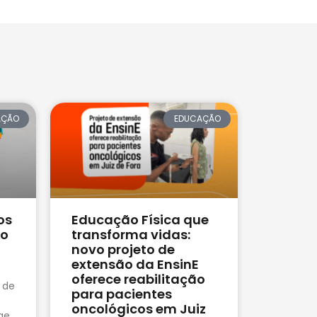
AÇÃO
EDUCAÇÃO
os
Educação Física que
no
transforma vidas:
novo projeto de
extensão da EnsinE
oferece reabilitação
 de
para pacientes
oncológicos em Juiz
ge