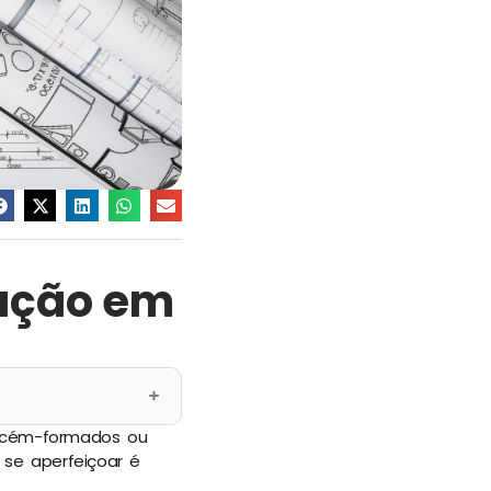
ação em
recém-formados ou
se aperfeiçoar é