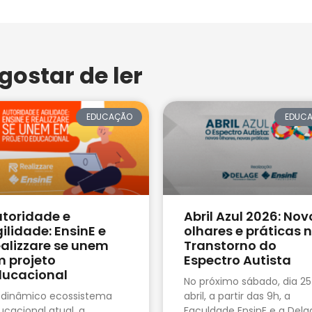
ostar de ler
EDUCAÇÃO
EDUC
toridade e
Abril Azul 2026: Nov
ilidade: EnsinE e
olhares e práticas 
alizzare se unem
Transtorno do
 projeto
Espectro Autista
ducacional
No próximo sábado, dia 25
 dinâmico ecossistema
abril, a partir das 9h, a
ucacional atual, a
Faculdade EnsinE e a Dela