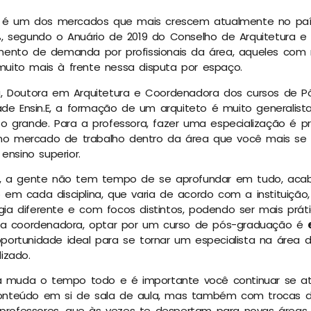
ra é um dos mercados que mais crescem atualmente no pa
 segundo o Anuário de 2019 do Conselho de Arquitetura e U
ento de demanda por profissionais da área, aqueles com
ito mais à frente nessa disputa por espaço.
, Doutora em Arquitetura e Coordenadora dos cursos de 
ade Ensin.E, a formação de um arquiteto é muito generalis
 grande. Para a professora, fazer uma especialização é pr
 no mercado de trabalho dentro da área que você mais se i
ensino superior.
o, a gente não tem tempo de se aprofundar em tudo, ac
em cada disciplina, que varia de acordo com a instituição
 diferente e com focos distintos, podendo ser mais prátic
 a coordenadora, optar por um curso de pós-graduação é
a oportunidade ideal para se tornar um especialista na área
izado.
ra muda o tempo todo e é importante você continuar se at
nteúdo em si de sala de aula, mas também com trocas de
s professores, que às vezes te despertam para novas área