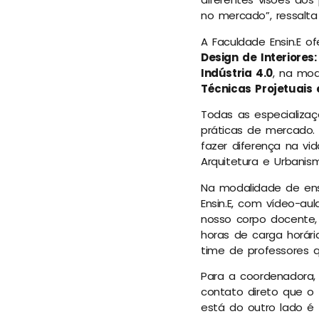
no mercado”, ressalta
A Faculdade Ensin.E o
Design de Interiores
Indústria 4.0
, na mod
Técnicas Projetuais
Todas as especializa
práticas de mercado.
fazer diferença na vi
Arquitetura e Urbanis
Na modalidade de ens
Ensin.E, com vídeo-a
nosso corpo docente, 
horas de carga horár
time de professores q
Para a coordenadora, 
contato direto que o
está do outro lado é