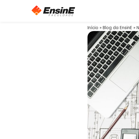
Início
»
Blog da EnsinE
»
N