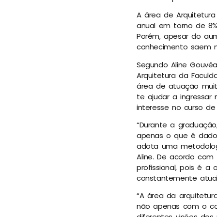
A área de Arquitetu
anual em torno de 8%,
Porém, apesar do aum
conhecimento saem mu
Segundo Aline Gouvêa
Arquitetura da Faculd
área de atuação muito
te ajudar a ingressar
interesse no curso de 
“Durante a graduaçã
apenas o que é dado 
adota uma metodologia
Aline. De acordo com
profissional, pois é 
constantemente atual
“A área da arquitetu
não apenas com o co
diferentes visões do