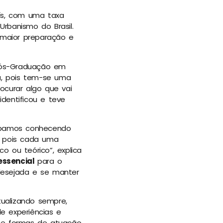
ís, com uma taxa
rbanismo do Brasil.
 maior preparação e
Pós-Graduação em
ta, pois tem-se uma
ocurar algo que vai
dentificou e teve
abamos conhecendo
, pois cada uma
o ou teórico”, explica
essencial
para o
 desejada e se manter
ualizando sempre,
 experiências e
s e formas de atuação