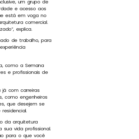
clusive, um grupo de
erdade e acesso aos
que está em voga no
rquitetura comercial.
do”, explica.
ado de trabalho, para
experiência
rea, como a Semana
es e profissionais de
 já com carreiras
is, como engenheiros
res, que desejem se
esidencial.
o da arquitetura
sua vida profissional.
ão para o que você