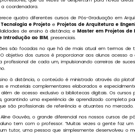
 a coordenadora.
ferece quatro diferentes cursos de Pós-Graduação em Arqui
: Tecnologia e Projeto
e
Projetos de Arquitetura e Engen
alidades de ensino à distância; e
Master em Projetos de 
 e Introdução ao BIM
, presenciais.
ções são focadas no que há de mais atual em termos de t
 O objetivo dos cursos é proporcionar aos alunos acesso 
da profissional de cada um, impulsionando carreiras de suc
mo.
ino à distância, o conteúdo é ministrado através da plat
ulas e materiais complementares elaborados e especialment
além de acesso exclusivo a bibliotecas digitais. Os curso
ia, garantindo uma experiência de aprendizado completa p
ue são profissionais de referência e atuantes no mercado.
Aline Gouvêa, o grande diferencial nos nossos cursos de 
 aluno tem com o professor. “Muitas vezes a gente faz u
 um tutor, uma pessoa que simplesmente desenvolveu o ma