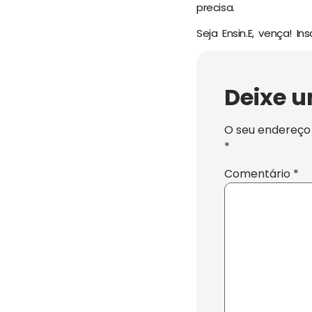
precisa.
Seja Ensin.E, vença! I
Deixe 
O seu endereço 
*
Comentário
*