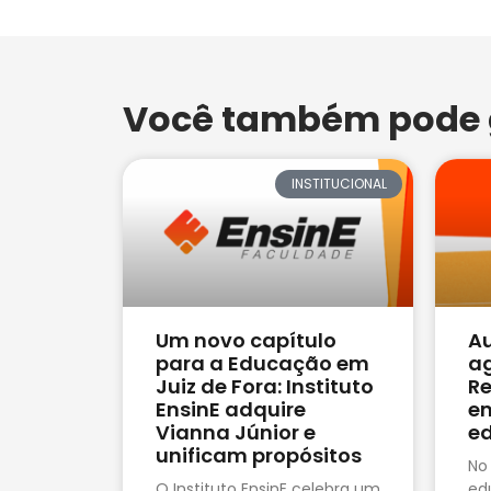
Você também pode g
INSTITUCIONAL
Um novo capítulo
Au
para a Educação em
ag
Juiz de Fora: Instituto
Re
EnsinE adquire
em
Vianna Júnior e
e
unificam propósitos
No
O Instituto EnsinE celebra um
ed