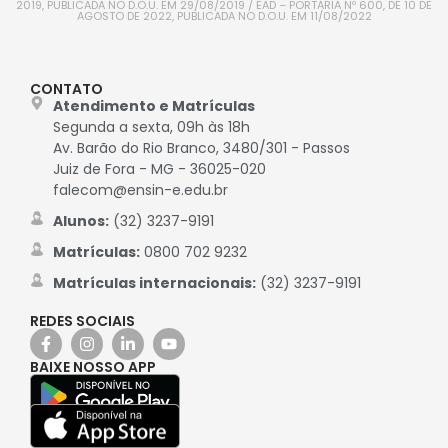
2019, PUBLICADA NO D.O.U. EM 29/08/2019 / EAD – PORTARIA Nº 600, DE 10 DE
AGOSTO DE 2022, PUBLICADA NO D.O.U. EM 11/08/2022
CONTATO
Atendimento e Matrículas
Segunda a sexta, 09h às 18h
Av. Barão do Rio Branco, 3480/301 - Passos
Juiz de Fora - MG - 36025-020
falecom@ensin-e.edu.br
Alunos:
(32) 3237-9191
Matrículas:
0800 702 9232
Matrículas internacionais:
(32) 3237-9191
REDES SOCIAIS
BAIXE NOSSO APP