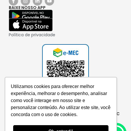
BAIXE NOSSO APP
Política de privacidade
Utilizamos cookies para oferecer melhor
experiência, melhorar o desempenho, analisar
como você interage em nosso site e
personalizar conteúdo. Ao utilizar este site, você
Consulte aqui o cadastro da instituição no e-MEC
concorda com o uso de cookies.