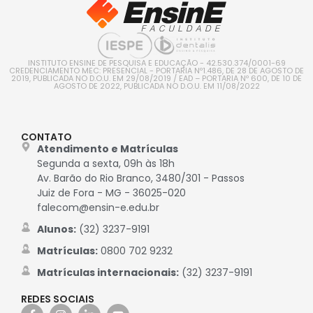
INSTITUTO ENSINE DE PESQUISA E EDUCAÇÃO - 42.530.374/0001-69
CREDENCIAMENTO MEC: PRESENCIAL - PORTARIA Nº1.486, DE 28 DE AGOSTO DE
2019, PUBLICADA NO D.O.U. EM 29/08/2019 / EAD – PORTARIA Nº 600, DE 10 DE
AGOSTO DE 2022, PUBLICADA NO D.O.U. EM 11/08/2022
CONTATO
Atendimento e Matrículas
Segunda a sexta, 09h às 18h
Av. Barão do Rio Branco, 3480/301 - Passos
Juiz de Fora - MG - 36025-020
falecom@ensin-e.edu.br
Alunos:
(32) 3237-9191
Matrículas:
0800 702 9232
Matrículas internacionais:
(32) 3237-9191
REDES SOCIAIS