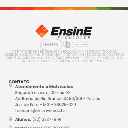
INSTITUTO ENSINE DE PESQUISA E EDUCAÇÃO - 42.530.374/0001-69
CREDENCIAMENTO MEC: PRESENCIAL - PORTARIA Nº1.486, DE 28 DE AGOSTO DE
2019, PUBLICADA NO D.O.U. EM 29/08/2019 / EAD – PORTARIA Nº 600, DE 10 DE
AGOSTO DE 2022, PUBLICADA NO D.O.U. EM 11/08/2022
CONTATO
Atendimento e Matrículas
Segunda a sexta, 09h às 18h
Av. Barão do Rio Branco, 3480/301 - Passos
Juiz de Fora - MG - 36025-020
falecom@ensin-e.edu.br
Alunos:
(32) 3237-9191