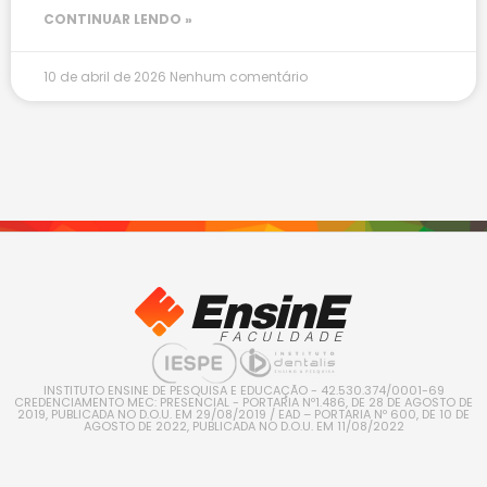
CONTINUAR LENDO »
10 de abril de 2026
Nenhum comentário
INSTITUTO ENSINE DE PESQUISA E EDUCAÇÃO - 42.530.374/0001-69
CREDENCIAMENTO MEC: PRESENCIAL - PORTARIA Nº1.486, DE 28 DE AGOSTO DE
2019, PUBLICADA NO D.O.U. EM 29/08/2019 / EAD – PORTARIA Nº 600, DE 10 DE
AGOSTO DE 2022, PUBLICADA NO D.O.U. EM 11/08/2022