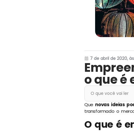
7 de abril de 2020, às
Empreen
o que é
O que você vai ler
Que
novas ideias p
transformado o merca
O que é e