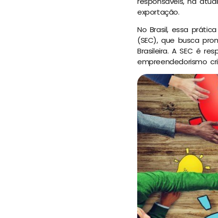
responsáveis, na atu
exportação.
No Brasil, essa práti
(SEC), que busca pro
Brasileira. A SEC é r
empreendedorismo cria