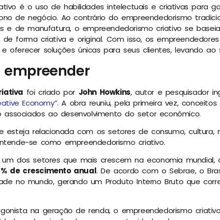
ivo é o uso de habilidades intelectuais e criativas para ga
ono de negócio. Ao contrário do empreendedorismo tradicio
ais e de manufatura, o empreendedorismo criativo se basei
de forma criativa e original. Com isso, os empreendedores
 oferecer soluções únicas para seus clientes, levando ao
a empreender
iativa
foi criado por
John Howkins
, autor e pesquisador in
reative Economy”
. A obra reuniu, pela primeira vez, conceit
ão associados ao desenvolvimento do setor econômico.
e esteja relacionada com os setores de consumo, cultura, m
entende-se como empreendedorismo criativo.
é um dos setores que mais crescem na economia mundial, 
8% de crescimento anual
. De acordo com o Sebrae, o Bra
dade no mundo, gerando um Produto Interno Bruto que corr
gonista na geração de renda, o empreendedorismo criativ