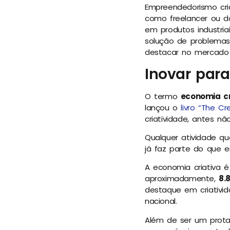
Empreendedorismo criat
como freelancer ou d
em produtos industri
solução de problemas 
destacar no mercado e
Inovar par
O termo
economia cr
lançou o
livro “The C
criatividade, antes n
Qualquer atividade qu
já faz parte do que 
A economia criativa 
aproximadamente,
8.
destaque em criativi
nacional.
Além de ser um prota