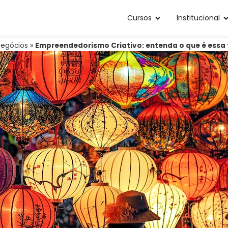
Cursos
Institucional
egócios
»
Empreendedorismo Criativo: entenda o que é essa