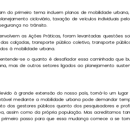
tam do primeiro tema incluem planos de mobilidade urbana,
planejamento cicloviário, taxação de veículos individuais pe
egurança no trânsito.
 envolvem as Ações Práticas, foram levantadas questões so
das calçadas, transporte público coletivo, transporte púb
gados à mobilidade urbana.
 entende-se o quanto é desafiador essa caminhada que b
ana, mas de outros setores ligados ao planejamento susten
vido à grande extensão do nosso país, torná-lo um lugar a
tentável mediante a mobilidade urbana pode demandar tem
nto dos gestores públicos quanto dos pesquisadores e profi
a, assim como da própria população. Mas acreditamos t
o primeiro passo para que essa mudança comece a se torn