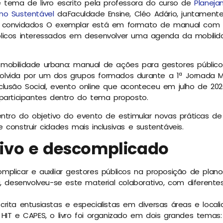
 tema de livro escrito pela professora do curso de
Planej
no Sustentável
da Faculdade Ensine, Cléo Adário, juntamen
s convidados O exemplar está em formato de manual com 
licos interessados em desenvolver uma agenda da mobili
mobilidade urbana: manual de ações para gestores públicos
lvida por um dos grupos formados durante a 1ª Jornada Mo
lusão Social, evento online que aconteceu em julho de 202
participantes dentro do tema proposto.
entro do objetivo do evento de estimular novas práticas d
construir cidades mais inclusivas e sustentáveis.
ivo e descomplicado
plicar e auxiliar gestores públicos na proposição de plano
a, desenvolveu-se este material colaborativo, com diferent
rita entusiastas e especialistas em diversas áreas e loca
HIT e CAPES, o livro foi organizado em dois grandes temas: