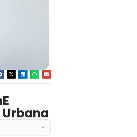
nE
e Urbana