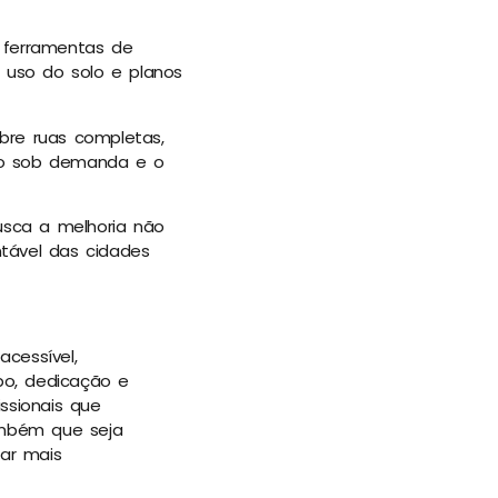
 ferramentas de
lo uso do solo e planos
bre ruas completas,
lico sob demanda e o
usca a melhoria não
tável das cidades
cessível,
po, dedicação e
ssionais que
ambém que seja
ar mais