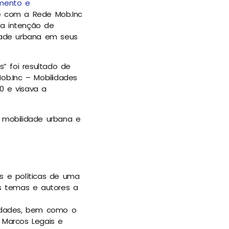
amento e
te com a Rede Mob.Inc
a intenção de
dade urbana em seus
” foi resultado de
b.Inc – Mobilidades
0 e visava a
e mobilidade urbana e
s e políticas de uma
es temas e autores a
lidades, bem como o
 Marcos Legais e