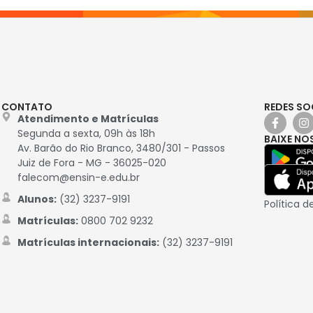
CONTATO
REDES SO
Atendimento e Matrículas
Segunda a sexta, 09h às 18h
BAIXE NO
Av. Barão do Rio Branco, 3480/301 - Passos
Juiz de Fora - MG - 36025-020
falecom@ensin-e.edu.br
Alunos:
(32) 3237-9191
Política d
Matrículas:
0800 702 9232
Matrículas internacionais:
(32) 3237-9191