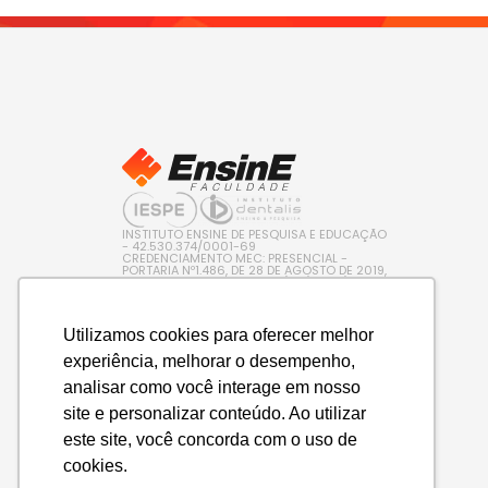
INSTITUTO ENSINE DE PESQUISA E EDUCAÇÃO
- 42.530.374/0001-69
CREDENCIAMENTO MEC: PRESENCIAL -
PORTARIA Nº1.486, DE 28 DE AGOSTO DE 2019,
PUBLICADA NO D.O.U. EM 29/08/2019 / EAD –
PORTARIA Nº 600, DE 10 DE AGOSTO DE 2022,
PUBLICADA NO D.O.U. EM 11/08/2022
Utilizamos cookies para oferecer melhor
experiência, melhorar o desempenho,
analisar como você interage em nosso
site e personalizar conteúdo. Ao utilizar
este site, você concorda com o uso de
cookies.